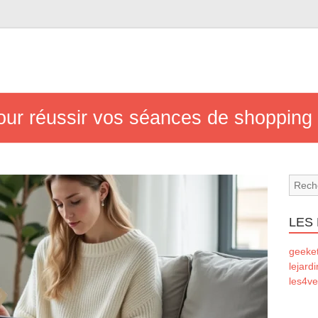
our réussir vos séances de shopping
LES
geeke
lejard
les4ve