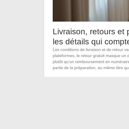
Livraison, retours et
les détails qui compt
Les conditions de livraison et de retour va
plateformes, le retour gratuit masque un
plutôt qu’un remboursement en numérair
partie de la préparation, au même titre que
Délai de rétractation : la législation 
fenêtres plus larges. Connaître la date
Mode de remboursement : avoir en bou
ou crédit sur portefeuille interne. Les t
Frais de retour : quand le retour est p
sur un article soldé à petit prix.
Sur le volet livraison, la livraison en poin
colis laissés devant la porte sans signatur