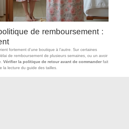
 politique de remboursement :
ent
rient fortement d’une boutique à l’autre. Sur certaines
 délai de remboursement de plusieurs semaines, ou un avoir
e.
Vérifier la politique de retour avant de commander
fait
 la lecture du guide des tailles.
française impose un minimum, mais certains sites offrent des
 limite évite les mauvaises surprises.
tique, remboursement sur le moyen de paiement d’origine
rois ne se valent pas.
ayant, le coût d’expédition peut annuler l’économie réalisée
t relais reste souvent la plus fiable pour les vêtements. Les
e exposent à des litiges de réception difficiles à résoudre.