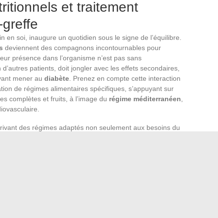
ritionnels et traitement
greffe
in en soi, inaugure un quotidien sous le signe de l’équilibre.
s
deviennent des compagnons incontournables pour
. Leur présence dans l’organisme n’est pas sans
utres patients, doit jongler avec les effets secondaires,
ouvant mener au
diabète
. Prenez en compte cette interaction
on de régimes alimentaires spécifiques, s’appuyant sur
es complètes et fruits, à l’image du
régime méditerranéen
,
diovasculaire.
scrivant des régimes adaptés non seulement aux besoins du
 Suivez ses recommandations pour moduler l’apport en
es protéines et à la diversité des sources nutritionnelles.
 s’est approprié ces directives avec l’assistance de sa
e vie préservée et d’une
fonction rénale optimale
.
ité physique
est aussi une pierre angulaire de ce nouvel
sique, régulièrement pratiquée, soutient l’efficacité des
ion du poids et de la pression artérielle. Considérez le
té et la fréquence des exercices en fonction de l’état de