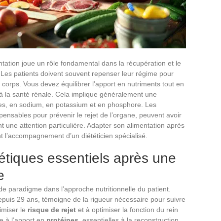
entation joue un rôle fondamental dans la récupération et le
 Les patients doivent souvent repenser leur régime pour
corps. Vous devez équilibrer l’apport en nutriments tout en
e à la santé rénale. Cela implique généralement une
ines, en sodium, en potassium et en phosphore. Les
sables pour prévenir le rejet de l’organe, peuvent avoir
nt une attention particulière. Adapter son alimentation après
t l’accompagnement d’un diététicien spécialisé.
étiques essentiels après une
e
e paradigme dans l’approche nutritionnelle du patient.
puis 29 ans, témoigne de la rigueur nécessaire pour suivre
imiser le
risque de rejet
et à optimiser la fonction du rein
ée à l’apport en
protéines
, essentielles à la reconstruction