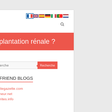
lantation rénale ?
Recherche
 FRIEND BLOGS
ttegazette.com
ineur.net
rites.info