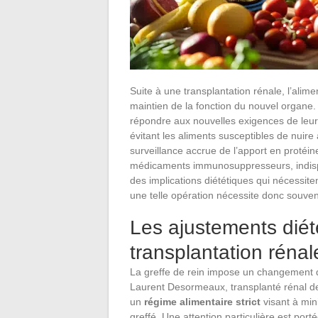
Suite à une transplantation rénale, l’alim
maintien de la fonction du nouvel organe.
répondre aux nouvelles exigences de leur 
évitant les aliments susceptibles de nuir
surveillance accrue de l’apport en proté
médicaments immunosuppresseurs, indispen
des implications diététiques qui nécessite
une telle opération nécessite donc souven
Les ajustements diét
transplantation rénal
La greffe de rein impose un changement d
Laurent Desormeaux, transplanté rénal de
un
régime alimentaire strict
visant à min
greffé. Une attention particulière est port