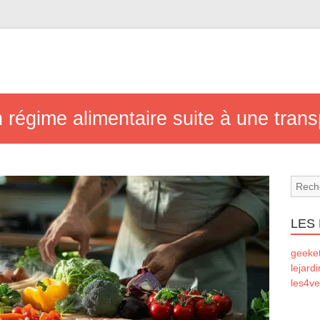
égime alimentaire suite à une transp
LES
geeke
lejard
les4ve