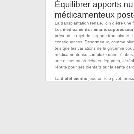
Équilibrer apports nut
médicamenteux post-
La transplantation rénale, loin d’être une f
Les
médicaments immunosuppresseur
prévenir le rejet de l’organe transplanté
conséquences. Desormeaux, comme bien d’a
tels que les variations de la glycémie p
médicamenteuse complexe dans l’élaborati
une alimentation riche en légumes, céréal
réputé pour ses bienfaits sur la santé car
La
diététicienne
joue un rôle pivot, pre
transplanté mais aussi à son traitement.
sucre et en graisses, veillez à la qualité d
Laurent Desormeaux, soucieux de sa santé,
diététicienne, témoignant d’une qualité d
La
synergie entre alimentation et activ
équilibre de vie post-greffe. L’activité phy
médicaments et favorise une meilleure gest
sport comme un allié, en ajustant l’intensi