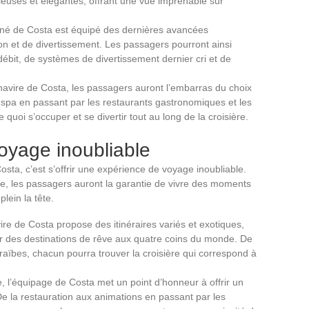
cieuses et élégantes, offrant une vue imprenable sur
né de Costa est équipé des dernières avancées
on et de divertissement. Les passagers pourront ainsi
débit, de systèmes de divertissement dernier cri et de
navire de Costa, les passagers auront l’embarras du choix
u spa en passant par les restaurants gastronomiques et les
quoi s’occuper et se divertir tout au long de la croisière.
oyage inoubliable
ta, c’est s’offrir une expérience de voyage inoubliable.
te, les passagers auront la garantie de vivre des moments
lein la tête.
re de Costa propose des itinéraires variés et exotiques,
r des destinations de rêve aux quatre coins du monde. De
araïbes, chacun pourra trouver la croisière qui correspond à
, l’équipage de Costa met un point d’honneur à offrir un
e la restauration aux animations en passant par les