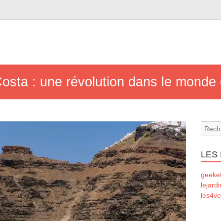
Costa : une révolution dans le monde 
LES
geeke
lejard
les4ve