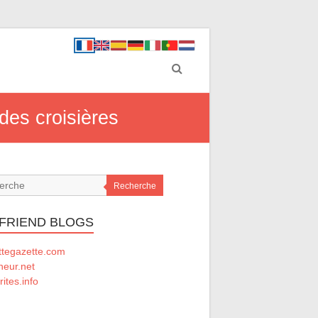
des croisières
Recherche
 FRIEND BLOGS
ttegazette.com
ineur.net
rites.info