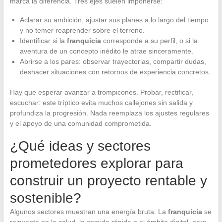
marca la diferencia. Tres ejes suelen imponerse:
Aclarar su ambición, ajustar sus planes a lo largo del tiempo
y no temer reaprender sobre el terreno.
Identificar si la
franquicia
corresponde a su perfil, o si la
aventura de un concepto inédito le atrae sinceramente.
Abrirse a los pares: observar trayectorias, compartir dudas,
deshacer situaciones con retornos de experiencia concretos.
Hay que esperar avanzar a trompicones. Probar, rectificar,
escuchar: este tríptico evita muchos callejones sin salida y
profundiza la progresión. Nada reemplaza los ajustes regulares
y el apoyo de una comunidad comprometida.
¿Qué ideas y sectores
prometedores explorar para
construir un proyecto rentable y
sostenible?
Algunos sectores muestran una energía bruta. La
franquicia
se
reinventa en la salud, la comida rápida o el ámbito digital, pero