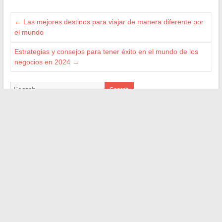
←
Las mejores destinos para viajar de manera diferente por
el mundo
Estrategias y consejos para tener éxito en el mundo de los
negocios en 2024
→
Search
LES FRIEND BLOGS
geekettegazette.com
lejardineur.net
les4verites.info