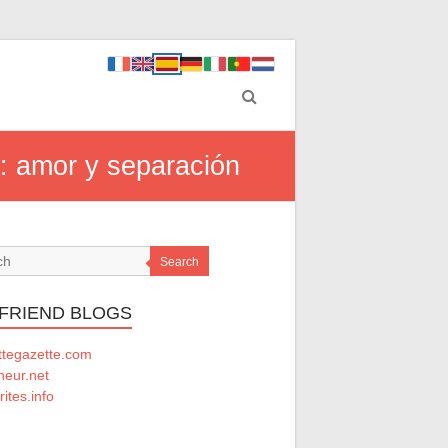
: amor y separación
Search
 FRIEND BLOGS
ttegazette.com
ineur.net
rites.info