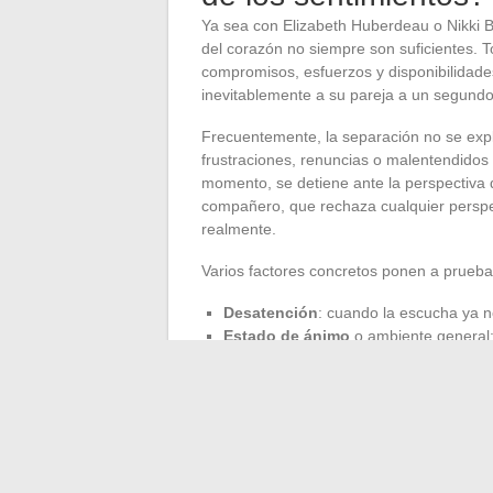
Ya sea con Elizabeth Huberdeau o Nikki B
del corazón no siempre son suficientes. 
compromisos, esfuerzos y disponibilidade
inevitablemente a su pareja a un segundo
Frecuentemente, la separación no se expl
frustraciones, renuncias o malentendidos 
momento, se detiene ante la perspectiva 
compañero, que rechaza cualquier perspec
realmente.
Varios factores concretos ponen a prueba 
Desatención
: cuando la escucha ya no
Estado de ánimo
o ambiente general: 
relación poco a poco.
Falta de atracción
o deseo compartido:
también se desliza.
Para muchos, la separación se vuelve ent
historias de John Cena, ya sea con Elizab