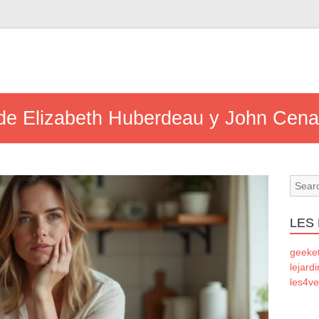
a de Elizabeth Huberdeau y John Cena
LES
geeke
lejard
les4ve