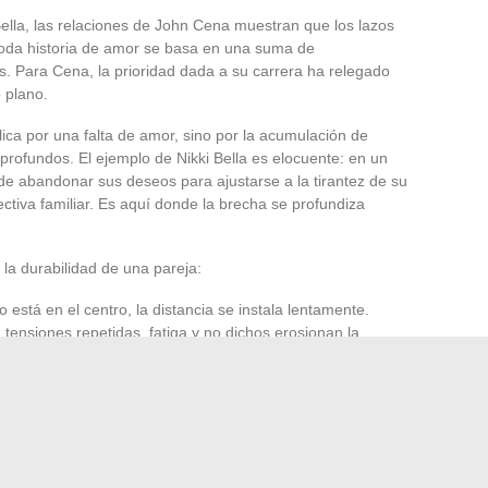
ella, las relaciones de John Cena muestran que los lazos
Toda historia de amor se basa en una suma de
s. Para Cena, la prioridad dada a su carrera ha relegado
 plano.
ica por una falta de amor, sino por la acumulación de
profundos. El ejemplo de Nikki Bella es elocuente: en un
de abandonar sus deseos para ajustarse a la tirantez de su
tiva familiar. Es aquí donde la brecha se profundiza
la durabilidad de una pareja:
 está en el centro, la distancia se instala lentamente.
tensiones repetidas, fatiga y no dichos erosionan la
 sin la complicidad física, la complicidad emocional
onces inevitable ante lo que ya no se puede recuperar. Las
eth Huberdeau o Nikki Bella, muestran estas fallas