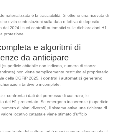
ematerializzata è la tracciabilità. Si ottiene una ricevuta di
he evita contestazioni sulla data effettiva di deposito.
dal 2024 i suoi controlli automatici sulle dichiarazioni H1
a protezione.
ompleta e algoritmi di
enze da anticipare
superficie abitabile non indicata, numero di stanze
nticata) non viene semplicemente restituito al proprietario
ale della DGFiP 2025,
i controlli automatici generano
ichiarazioni tardive o incomplete.
io: confronta i dati del permesso di costruire, le
enuto del H1 presentato. Se emergono incoerenze (superficie
 numero di piani diverso), il sistema attiva una richiesta di
 valore locativo catastale viene stimato d’ufficio
 di confronto del settore, ed è quasi sempre sfavorevole al