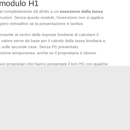
l modulo H1
al completamento dà diritto a un
esenzione dalla tassa
ruzioni. Senza questo modulo, l’esenzione non si applica
ero retroattivo se la presentazione è tardiva.
sente al centro delle imposte fondiarie di calcolare il
valore serve da base per il calcolo della tassa fondiaria e,
ne sulle seconde case. Senza H1 presentato,
nzione temporanea, anche se il proprietario è idoneo.
cuni proprietari che hanno presentato il loro H1 con qualche
 l’esenzione dopo aver fatto reclamo presso il servizio delle
 testo prevede un termine rigoroso. È meglio
presentare il
ra principale e i collegamenti
piuttosto che aspettare le
 ma la sua portata finanziaria sulla tassa fondiaria dei
gli un’ora di verifica seria. Tra la confusione sulle date di
inenze e i controlli automatici della DGFiP, ogni campo