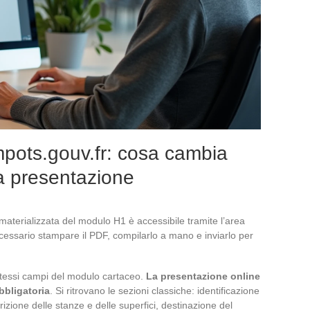
mpots.gouv.fr: cosa cambia
a presentazione
aterializzata del modulo H1 è accessibile tramite l’area
cessario stampare il PDF, compilarlo a mano e inviarlo per
i stessi campi del modulo cartaceo.
La presentazione online
bbligatoria
. Si ritrovano le sezioni classiche: identificazione
rizione delle stanze e delle superfici, destinazione del