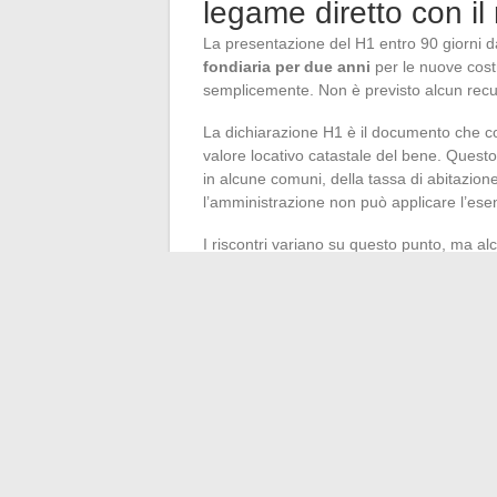
legame diretto con i
La presentazione del H1 entro 90 giorni d
fondiaria per due anni
per le nuove cost
semplicemente. Non è previsto alcun recup
La dichiarazione H1 è il documento che con
valore locativo catastale del bene. Questo 
in alcune comuni, della tassa di abitazio
l’amministrazione non può applicare l’ese
I riscontri variano su questo punto, ma al
giorno di ritardo sono riusciti ad ottenere
imposte fondiarie. Nulla lo garantisce: il
modulo non appena terminata la struttu
ultime finiture interne.
Il modulo H1 rimane un documento tecnico,
primi anni di proprietà giustifica di dedicar
completamento, le dimenticanze delle pert
conta.