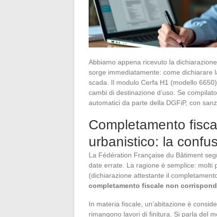
Abbiamo appena ricevuto la dichiarazione
sorge immediatamente: come dichiarare la c
scada. Il modulo Cerfa H1 (modello 6650) r
cambi di destinazione d’uso. Se compilato i
automatici da parte della DGFiP, con sanzi
Completamento fisca
urbanistico: la confu
La Fédération Française du Bâtiment segnal
date errate. La ragione è semplice: molti 
(dichiarazione attestante il completamento
completamento fiscale non corrisponde
In materia fiscale, un’abitazione è consi
rimangono lavori di finitura. Si parla del mo