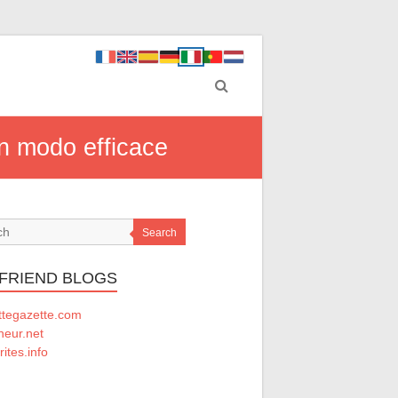
in modo efficace
Search
 FRIEND BLOGS
ttegazette.com
ineur.net
rites.info