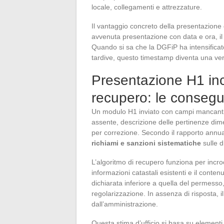
locale, collegamenti e attrezzature.
Il vantaggio concreto della presentazione d
avvenuta presentazione con data e ora, il c
Quando si sa che la DGFiP ha intensificato 
tardive, questo timestamp diventa una ver
Presentazione H1 inc
recupero: le consegu
Un modulo H1 inviato con campi mancanti (
assente, descrizione delle pertinenze dime
per correzione. Secondo il rapporto annu
richiami e sanzioni sistematiche
sulle d
L’algoritmo di recupero funziona per incroc
informazioni catastali esistenti e il cont
dichiarata inferiore a quella del permesso,
regolarizzazione. In assenza di risposta, il
dall’amministrazione.
Questa stima d’ufficio si basa su elementi