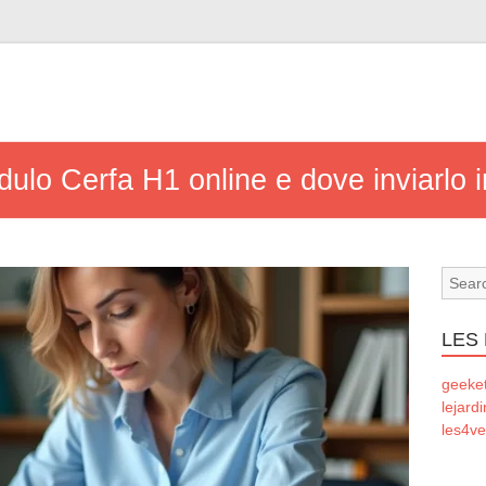
ulo Cerfa H1 online e dove inviarlo 
LES
geeke
lejard
les4ve