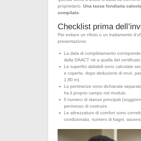
proprietario.
Una tassa fondiaria calcol
compilato
.
Checklist prima dell’in
Per evitare un rifiuto o un trattamento d’u
presentazione:
La data di completamento corrisponde al
della DAACT né a quella del certificato
Le superfici abitabili sono calcolate se
e coperte, dopo deduzione di muri, paret
1,80 m).
Le pertinenze sono dichiarate separata
ha il proprio campo nel modulo.
Il numero di stanze principali (soggior
permesso di costruire.
Le attrezzature di comfort sono corret
condizionata, numero di bagni, ascens