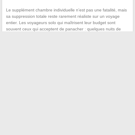
Le supplément chambre individuelle n’est pas une fatalité, mais
sa suppression totale reste rarement réaliste sur un voyage
entier. Les voyageurs solo qui maîtrisent leur budget sont
souvent ceux qui acceptent de panacher : quelques nuits de
confort assumé, quelques nuits de partage choisi, et une
attention particulière aux conditions réelles des offres « sans
supplément » avant de valider la réservation.
←
Découvrez toutes les nouveautés d’Immo Galaxy :
innovations et actualités du secteur immobilier
Combien de collections de mode chaque année ? Chiffres
clés et tendances 2025
→
Recherche
LES FRIEND BLOGS