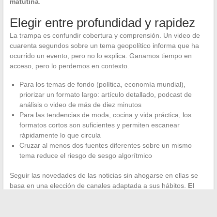
matutina
.
Elegir entre profundidad y rapidez
La trampa es confundir cobertura y comprensión. Un video de
cuarenta segundos sobre un tema geopolítico informa que ha
ocurrido un evento, pero no lo explica. Ganamos tiempo en
acceso, pero lo perdemos en contexto.
Para los temas de fondo (política, economía mundial),
priorizar un formato largo: artículo detallado, podcast de
análisis o video de más de diez minutos
Para las tendencias de moda, cocina y vida práctica, los
formatos cortos son suficientes y permiten escanear
rápidamente lo que circula
Cruzar al menos dos fuentes diferentes sobre un mismo
tema reduce el riesgo de sesgo algorítmico
Seguir las novedades de las noticias sin ahogarse en ellas se
basa en una elección de canales adaptada a sus hábitos.
El
buen reflejo no es leerlo todo, sino elegir bien sus filtros
:
un boletín fiable, un podcast diario, un sitio de curaduría
temática. El resto es ruido que se puede dejar pasar.