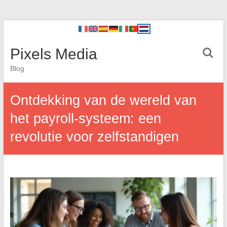
Pixels Media
Blog
Ontdekking van de wereld van
het payroll-systeem: een
revolutie voor zelfstandigen