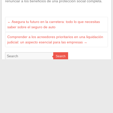
renunciar a los beneficios de una protección social completa.
←
Asegura tu futuro en la carretera: todo lo que necesitas
saber sobre el seguro de auto
Comprender a los acreedores prioritarios en una liquidación
judicial: un aspecto esencial para las empresas
→
Search
LES FRIEND BLOGS
geekettegazette.com
lejardineur.net
les4verites.info