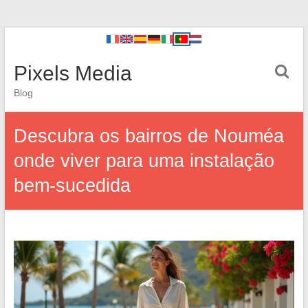
Pixels Media
Blog
Descubra os bairros de Nouméa
onde viver para uma instalação
bem-sucedida