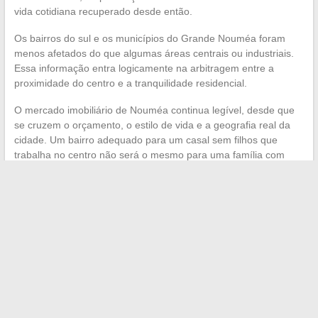
vida cotidiana recuperado desde então.
Os bairros do sul e os municípios do Grande Nouméa foram
menos afetados do que algumas áreas centrais ou industriais.
Essa informação entra logicamente na arbitragem entre a
proximidade do centro e a tranquilidade residencial.
O mercado imobiliário de Nouméa continua legível, desde que
se cruzem o orçamento, o estilo de vida e a geografia real da
cidade. Um bairro adequado para um casal sem filhos que
trabalha no centro não será o mesmo para uma família com
dois veículos que busca espaço.
O bom bairro é aquele que
reduz as fricções do cotidiano
, não aquele que exibe a mais
bela foto aérea.
←
As últimas tendências e notícias a seguir para todas as
mulheres modernas
Os melhores conselhos para ter sucesso em suas obras de
renovação e decoração
→