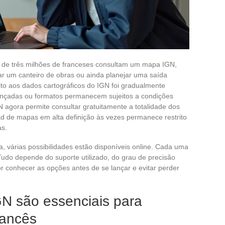
de três milhões de franceses consultam um mapa IGN,
rar um canteiro de obras ou ainda planejar uma saída
ito aos dados cartográficos do IGN foi gradualmente
ançadas ou formatos permanecem sujeitos a condições
IGN agora permite consultar gratuitamente a totalidade dos
ad de mapas em alta definição às vezes permanece restrito
as.
 várias possibilidades estão disponíveis online. Cada uma
 Tudo depende do suporte utilizado, do grau de precisão
or conhecer as opções antes de se lançar e evitar perder
N são essenciais para
francês