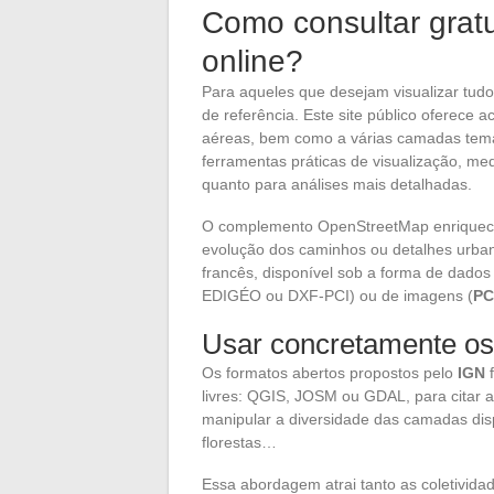
Como consultar grat
online?
Para aqueles que desejam visualizar tud
de referência. Este site público oferece 
aéreas, bem como a várias camadas temát
ferramentas práticas de visualização, me
quanto para análises mais detalhadas.
O complemento OpenStreetMap enriquec
evolução dos caminhos ou detalhes urban
francês, disponível sob a forma de dados v
EDIGÉO ou DXF-PCI) ou de imagens (
PC
Usar concretamente os
Os formatos abertos propostos pelo
IGN
f
livres: QGIS, JOSM ou GDAL, para citar 
manipular a diversidade das camadas disp
florestas…
Essa abordagem atrai tanto as coletividade