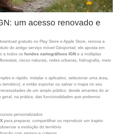
 IGN: um acesso renovado e
 download gratuito no Play Store e Apple Store, renova a
ituto do antigo serviço móvel Géoportail, ele aposta em
so a todos os
fundos cartográficos IGN
e a múltiplas
orestais, riscos naturais, redes urbanas, hidrografia, meio
mples e rápido: instalar o aplicativo, selecionar uma área,
u temático), e então exportar ou salvar o mapa no seu
às necessidades de um amplo público, desde amantes do ar
são geral, na prática, das funcionalidades que podemos
rcursos personalizados
X
para preparar, compartilhar ou reproduzir um trajeto
bservar a evolução do território
lização com amigos e colegas