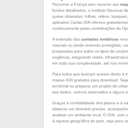
Percorrer a França sem recorrer aos
map
fundos detalhados, o Instituto Nacional 
quase obsessivo: trilhas, relevo, bosque
aplicativo Cartas IGN oferece gratuitame
continuamente pelas contribuições do Op
A extensão das
camadas temáticas
revol
naturais ou ainda reservas protegidas, ca
preparadas para todos os tipos de usuári
exigência, integrando redes, infraestrutu
em toda sua complexidade, até nos mínim
Para todos que buscam acesso direto à in
mapas IGN gratuitos para download. Sej
territorial ou preparar um projeto de ur
aos dados, outrora reservados a alguns es
Graças à confiabilidade dos planos e à va
elaborar um itinerário preciso, acompan
analisar um ambiente local. O IGN, com s
à riqueza geográfica do país, seja para u