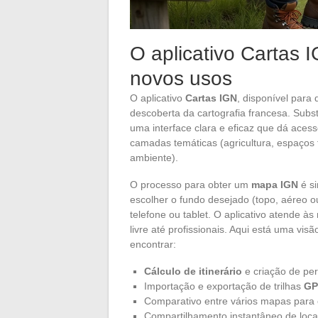
O aplicativo Cartas
novos usos
O aplicativo
Cartas IGN
, disponível para
descoberta da cartografia francesa. Subst
uma interface clara e eficaz que dá aces
camadas temáticas (agricultura, espaços fl
ambiente).
O processo para obter um
mapa IGN
é si
escolher o fundo desejado (topo, aéreo o
telefone ou tablet. O aplicativo atende 
livre até profissionais. Aqui está uma vi
encontrar:
Cálculo de itinerário
e criação de pe
Importação e exportação de trilhas
GP
Comparativo entre vários mapas para o
Compartilhamento instantâneo de loca