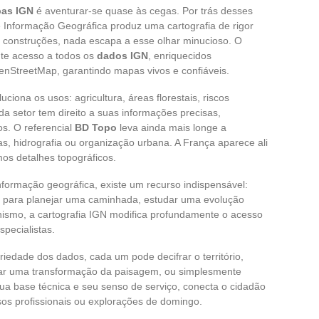
as IGN
é aventurar-se quase às cegas. Por trás desses
de Informação Geográfica produz uma cartografia de rigor
s, construções, nada escapa a esse olhar minucioso. O
nte acesso a todos os
dados IGN
, enriquecidos
enStreetMap, garantindo mapas vivos e confiáveis.
uciona os usos: agricultura, áreas florestais, riscos
da setor tem direito a suas informações precisas,
os. O referencial
BD Topo
leva ainda mais longe a
ras, hidrografia ou organização urbana. A França aparece ali
os detalhes topográficos.
formação geográfica, existe um recurso indispensável:
a para planejar uma caminhada, estudar uma evolução
banismo, a cartografia IGN modifica profundamente o acesso
pecialistas.
riedade dos dados, cada um pode decifrar o território,
har uma transformação da paisagem, ou simplesmente
ua base técnica e seu senso de serviço, conecta o cidadão
sos profissionais ou explorações de domingo.