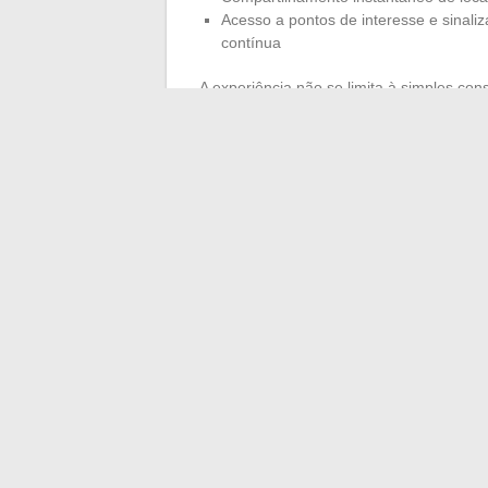
Acesso a pontos de interesse e sinaliz
contínua
A experiência não se limita à simples cons
complementar informações ou melhorar a p
vivacidade do OpenStreetMap torna a fer
realidade do terreno. Uma forma de sacia
serenamente seu próximo projeto.
Em caminhos, ao longo de um rio ou ao v
interior de um smartphone: um território
proveito e (re)descobrir uma França que 
←
Dicas práticas para podar um mimosa
Quantas fotos 