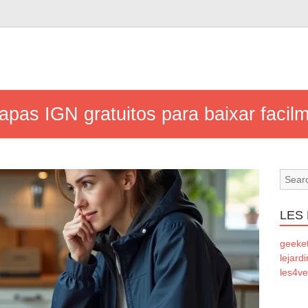
pas IGN gratuitos para baixar facilm
LES
geeke
lejard
les4ve