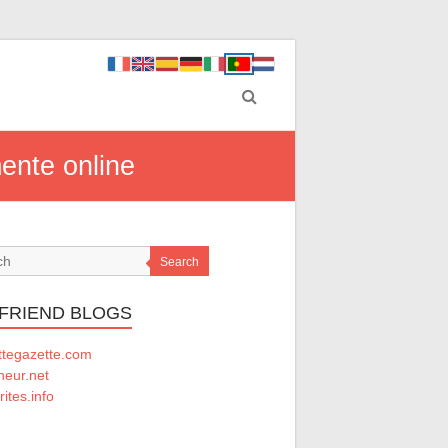
ente online
Search
 FRIEND BLOGS
ttegazette.com
ineur.net
rites.info