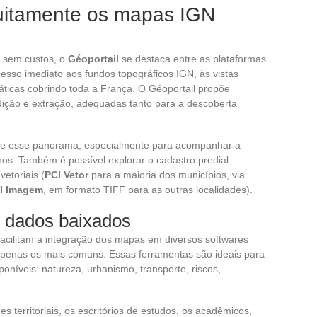
uitamente os mapas IGN
o sem custos, o
Géoportail
se destaca entre as plataformas
acesso imediato aos fundos topográficos IGN, às vistas
icas cobrindo toda a França. O Géoportail propõe
dição e extração, adequadas tanto para a descoberta
e esse panorama, especialmente para acompanhar a
os. Também é possível explorar o cadastro predial
etoriais (
PCI Vetor
para a maioria dos municípios, via
I Imagem
, em formato TIFF para as outras localidades).
 dados baixados
acilitam a integração dos mapas em diversos softwares
apenas os mais comuns. Essas ferramentas são ideais para
oníveis: natureza, urbanismo, transporte, riscos,
s territoriais, os escritórios de estudos, os acadêmicos,