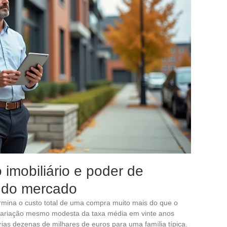
imobiliário e poder de
s do mercado
rmina o custo total de uma compra muito mais do que o
variação mesmo modesta da taxa média em vinte anos
ias dezenas de milhares de euros para uma família típica.