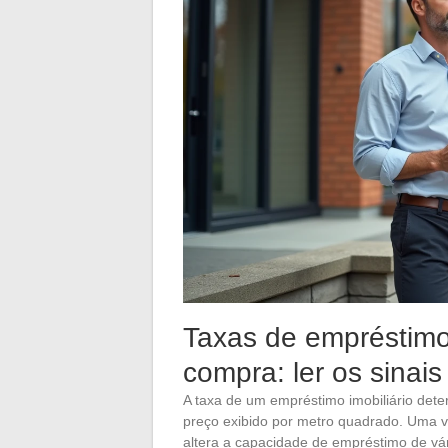
Taxas de empréstimo 
compra: ler os sinai
A taxa de um empréstimo imobiliário dete
preço exibido por metro quadrado. Uma 
altera a capacidade de empréstimo de vár