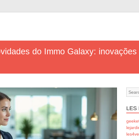
vidades do Immo Galaxy: inovações 
LES
geeke
lejard
les4ve