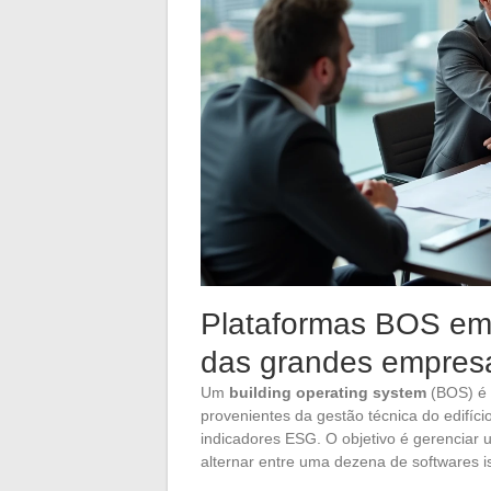
Plataformas BOS em 
das grandes empres
Um
building operating system
(BOS) é 
provenientes da gestão técnica do edifíc
indicadores ESG. O objetivo é gerenciar u
alternar entre uma dezena de softwares i