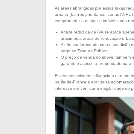
As áreas abrangidas por essas taxas reduz
urbana (bairros prioritários, zonas ANRU
comprometer a ocupar o imóvel como resi
A taxa reduzida de IVA se aplica apen
próximos a áreas de renovação urban
A não conformidade com a condição d
pago ao Tesouro Público
O preço de venda do imóvel também é 
garante o acesso à propriedade para f
Esses mecanismos influenciam diretamen
na Île-de-France e em várias aglomeraç
interesse em verificar a elegibilidade do 