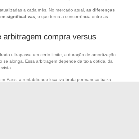
 atualizadas a cada mês. No mercado atual,
as diferenças
em significativas
, o que torna a concorrência entre as
 e arbitragem compra versus
rado ultrapassa um certo limite, a duração de amortização
 se alonga. Essa arbitragem depende da taxa obtida, da
evista.
 Paris, a rentabilidade locativa bruta permanece baixa
is. O detalhamento dos cálculos varia conforme a área, a
as o princípio permanece o mesmo:
uma compra
ongo da vida do empréstimo, não apenas pelo preço
es de mercado (taxas, preços medianos, volume de
e oportunidade sem ceder aos efeitos de anúncio. É
 estruturado que as plataformas especializadas em
o maior número possível de pessoas.