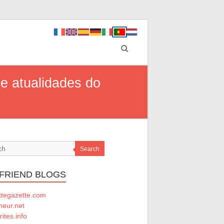
e atualidades do
Search
 FRIEND BLOGS
ttegazette.com
ineur.net
rites.info