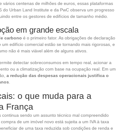
e vários centenas de milhões de euros, essas plataformas
25 do Urban Land Institute e da PwC observa um progresso
luindo entre os gestores de edifícios de tamanho médio.
oção em grande escala
de carbono
é o primeiro fator. As obrigações de declaração
um edifício comercial estão se tornando mais rigorosas, e
o não é mais viável além de alguns ativos.
rmite detectar sobreconsumos em tempo real, acionar a
mento ou a climatização com base na ocupação real. Em um
ião,
a redução das despesas operacionais justifica o
anos
.
scais: o que muda para a
a França
os continua sendo um assunto técnico mal compreendido
 compra de um imóvel novo está sujeita a um IVA à taxa
beneficiar de uma taxa reduzida sob condições de renda e