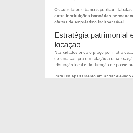
Os corretores e bancos publicam tabelas
entre instituições bancárias permanec
ofertas de empréstimo indispensável.
Estratégia patrimonial
locação
Nas cidades onde o preço por metro quad
de uma compra em relação a uma locação
tributação local e da duração de posse pr
Para um apartamento em andar elevado em
em comparação a outros mercados regiona
copropriedade e o nível de despesas, m
imobiliária deve ser considerada ao l
nominal
.
O acompanhamento regular dos indicador
transações) permite identificar janelas d
precisamente esse tipo de monitoramento
notícias imobiliárias tornam acessível a