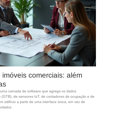
imóveis comerciais: além
as
uma camada de software que agrega os dados
io (GTB), de sensores IoT, de contadores de ocupação e de
m edifício a partir de uma interface única, em vez de
solados.