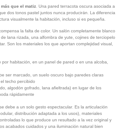
a más que el matiz
. Una pared terracota oscura asociada a
que dos tonos pastel juntos nunca producirán. La diferencia
ctura visualmente la habitación, incluso si es pequeña.
 compensa la falta de color. Un salón completamente blanco
 de lana rizada, una alfombra de yute, cojines de terciopelo
r. Son los materiales los que aportan complejidad visual,
te por habitación, en un panel de pared o en una alcoba,
ebe ser marcado, un suelo oscuro bajo paredes claras
 el techo percibido
gado, algodón gofrado, lana afieltrada) en lugar de los
moda rápidamente
se debe a un solo gesto espectacular. Es la articulación
odular, distribución adaptada a los usos), materiales
ntroladas lo que produce un resultado a la vez original y
os acabados cuidados y una iluminación natural bien