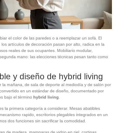
biar el color de las paredes o a reemplazar un sofá. El
los artículos de decoración pasan por alto, radica en la
sos reales de sus ocupantes. Mobiliario modular,
e segunda mano: las elecciones técnicas pesan tanto como
ble y diseño de hybrid living
r la mañana, de sala de deporte al mediodía y de salón por
convertido en un estándar de diseño, documentado por
os bajo el término
hybrid living
.
 es la primera categoría a considerar. Mesas abatibles
n mecanismo rapido, escritorios plegables integrados en un
os dos funciones sin sacrificar la comodidad.
tes de madera, mamparas de vidrio en riel, cortinas