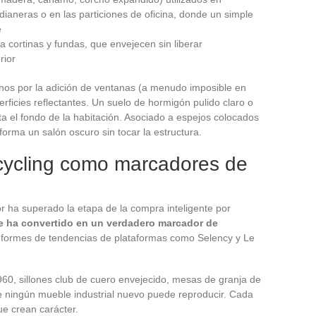
ianeras o en las particiones de oficina, donde un simple
e
ra cortinas y fundas, que envejecen sin liberar
rior
enos por la adición de ventanas (a menudo imposible en
rficies reflectantes. Un suelo de hormigón pulido claro o
ta el fondo de la habitación. Asociado a espejos colocados
sforma un salón oscuro sin tocar la estructura.
ycling como marcadores de
r ha superado la etapa de la compra inteligente por
se ha convertido en un verdadero marcador de
nformes de tendencias de plataformas como Selency y Le
1960, sillones club de cuero envejecido, mesas de granja de
e ningún mueble industrial nuevo puede reproducir. Cada
ue crean carácter.