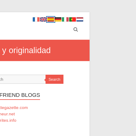
 y originalidad
Search
 FRIEND BLOGS
ttegazette.com
ineur.net
rites.info