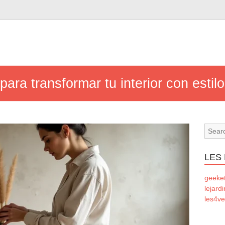
para transformar tu interior con estilo
LES
geeke
lejard
les4ve