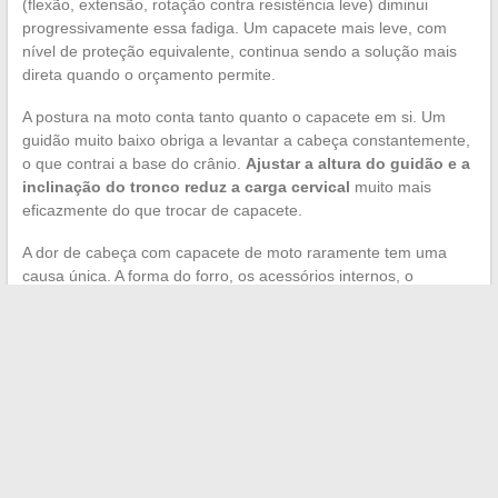
(flexão, extensão, rotação contra resistência leve) diminui
progressivamente essa fadiga. Um capacete mais leve, com
nível de proteção equivalente, continua sendo a solução mais
direta quando o orçamento permite.
A postura na moto conta tanto quanto o capacete em si. Um
guidão muito baixo obriga a levantar a cabeça constantemente,
o que contrai a base do crânio.
Ajustar a altura do guidão e a
inclinação do tronco reduz a carga cervical
muito mais
eficazmente do que trocar de capacete.
A dor de cabeça com capacete de moto raramente tem uma
causa única. A forma do forro, os acessórios internos, o
bruxismo e a postura se combinam. Tratar um único fator traz
um alívio parcial, abordá-los juntos elimina o problema para a
maioria dos motociclistas.
←
Comparativo dos modelos de remadores Marcy: guia para
escolher bem seu aparelho